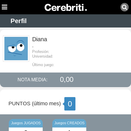
Perfil
Diana
-
Profesión:
Universidad:
Último juego:
0,00
NOTA MEDIA:
0
PUNTOS (último mes)
Juegos JUGADOS
Juegos CREADOS