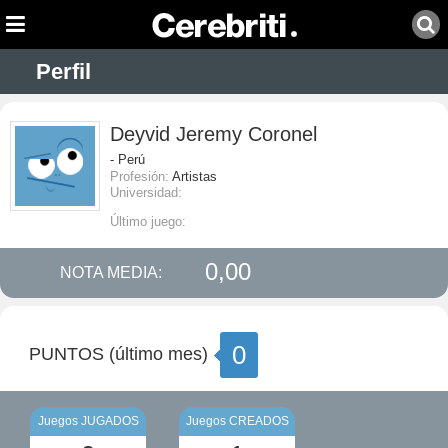
Perfil
Deyvid Jeremy Coronel
- Perú
Profesión:
Artistas
Universidad:
Último juego:
0,00
NOTA MEDIA:
0
PUNTOS (último mes)
Juegos JUGADOS
Juegos CREADOS