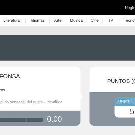
Regís
|
|
|
|
|
|
Literatura
Idiomas
Arte
Música
Cine
TV
Tecno
 FONSA
PUNTOS (ú
cos
Juegos J
ntido sensorial del gusto - Identifica
5
0,00