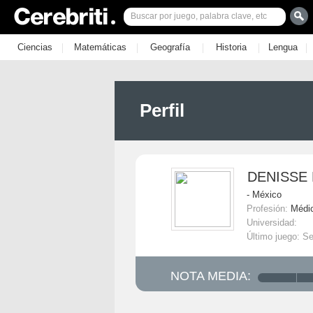
|
|
|
|
|
Ciencias
Matemáticas
Geografía
Historia
Lengua
Perfil
DENISSE
- México
Profesión:
Médi
Universidad:
Último juego: Se
NOTA MEDIA: