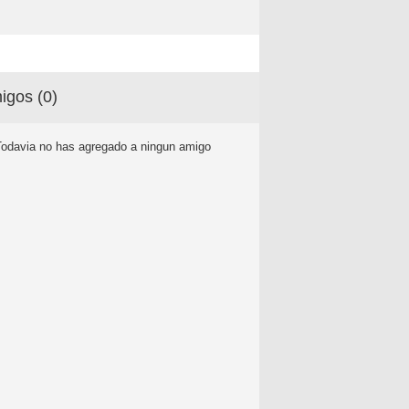
igos (
0
)
Todavia no has agregado a ningun amigo