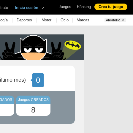
|
Juegos
Ránking
Crea tu juego
|
trate
Inicia sesión
|
|
|
|
logía
Deportes
Motor
Ocio
Marcas
0
ltimo mes)
UGADOS
Juegos CREADOS
8