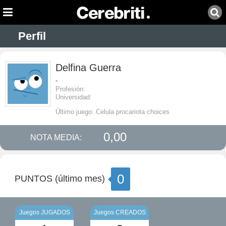
Perfil
Delfina Guerra
-
Profesión:
Universidad:
Último juego: Celula procariota choices
0,00
NOTA MEDIA:
0
PUNTOS (último mes)
Juegos JUGADOS
Juegos CREADOS