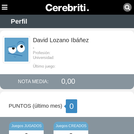
Perfil
David Lozano Ibáñez
-
Profesión:
Universidad:
Último juego:
0,00
NOTA MEDIA:
0
PUNTOS (último mes)
Juegos JUGADOS
Juegos CREADOS