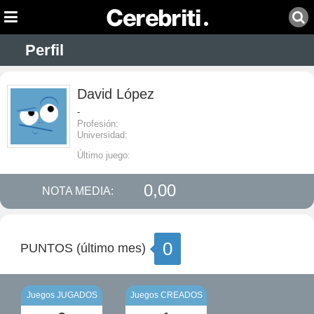
Perfil
David López
-
Profesión:
Universidad:
Último juego:
0,00
NOTA MEDIA:
0
PUNTOS (último mes)
Juegos JUGADOS
Juegos CREADOS