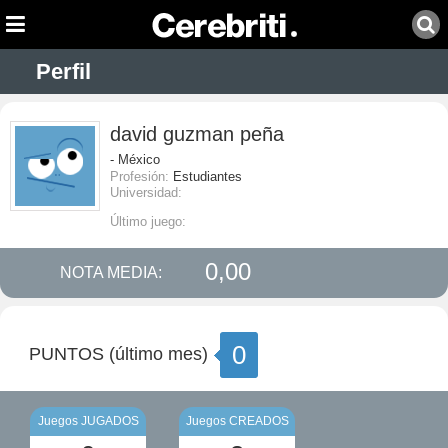
Perfil
david guzman peña
- México
Profesión:
Estudiantes
Universidad:
Último juego:
0,00
NOTA MEDIA:
0
PUNTOS (último mes)
Juegos JUGADOS
Juegos CREADOS