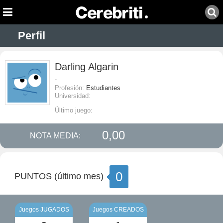
Perfil
Darling Algarin
-
Profesión:
Estudiantes
Universidad:
Último juego:
0,00
NOTA MEDIA:
0
PUNTOS (último mes)
Juegos JUGADOS
Juegos CREADOS