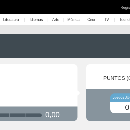
Regís
|
|
|
|
|
|
Literatura
Idiomas
Arte
Música
Cine
TV
Tecno
PUNTOS (ú
Juegos J
0
0,00