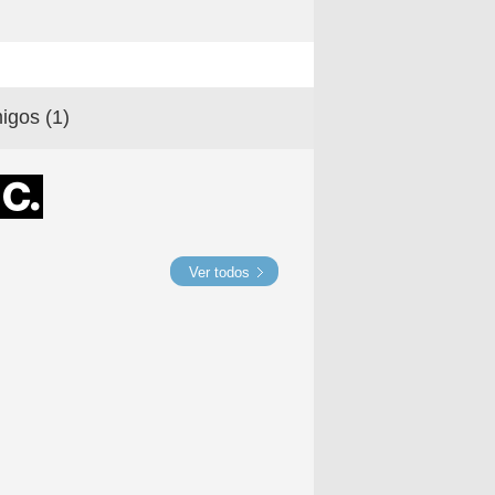
igos (
1
)
Ver todos