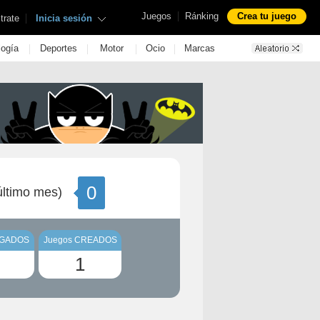
|
Juegos
Ránking
Crea tu juego
|
trate
Inicia sesión
|
|
|
|
logía
Deportes
Motor
Ocio
Marcas
0
ltimo mes)
UGADOS
Juegos CREADOS
1