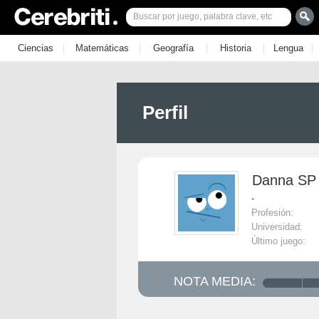
|
|
|
|
|
Ciencias
Matemáticas
Geografía
Historia
Lengua
Perfil
Danna SP
-
Profesión:
Universidad:
Último juego:
NOTA MEDIA: