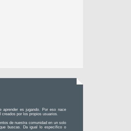
e aprender es jugando. Por eso nace
l creados por los propios usuarios.
entos de nuestra comunidad en un solo
que buscas. Da igual lo específico o