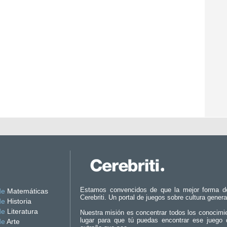
Estamos convencidos de que la mejor forma d
de
Matemáticas
Cerebriti. Un portal de juegos sobre cultura genera
de
Historia
de
Literatura
Nuestra misión es concentrar todos los conocimi
lugar para que tú puedas encontrar ese juego 
de
Arte