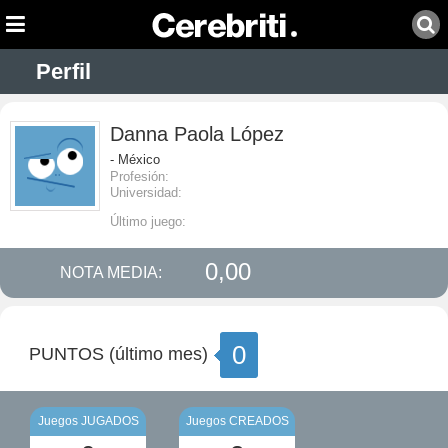
Perfil
Danna Paola López
- México
Profesión:
Universidad:
Último juego:
0,00
NOTA MEDIA:
0
PUNTOS (último mes)
Juegos JUGADOS
Juegos CREADOS