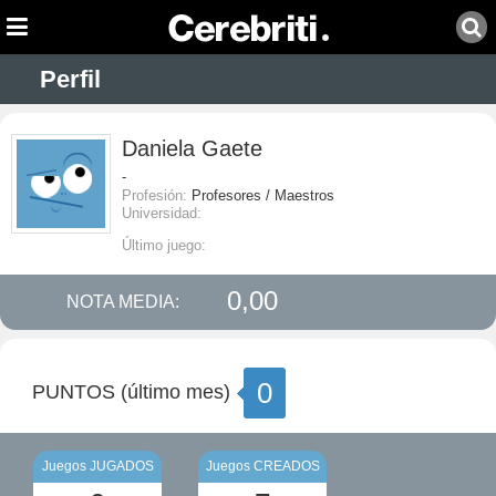
Perfil
Daniela Gaete
-
Profesión:
Profesores / Maestros
Universidad:
Último juego:
0,00
NOTA MEDIA:
0
PUNTOS (último mes)
Juegos JUGADOS
Juegos CREADOS