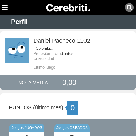
Perfil
Daniel Pacheco 1102
- Colombia
Profesión:
Estudiantes
Universidad:
Último juego:
0,00
NOTA MEDIA:
0
PUNTOS (último mes)
Juegos JUGADOS
Juegos CREADOS