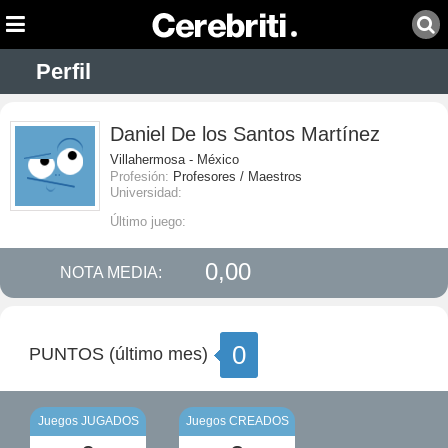
Perfil
Daniel De los Santos Martínez
Villahermosa - México
Profesión:
Profesores / Maestros
Universidad:
Último juego:
0,00
NOTA MEDIA:
0
PUNTOS (último mes)
Juegos JUGADOS
Juegos CREADOS