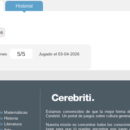
Historial
os
5/5
enes
Jugado el
03-04-2026
Estamos convencidos de que la mejor forma d
de
Matemáticas
Cerebriti. Un portal de juegos sobre cultura genera
de
Historia
de
Literatura
Nuestra misión es concentrar todos los conocimi
lugar para que tú puedas encontrar ese juego 
de
Arte