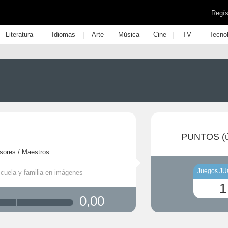
Regís
|
|
|
|
|
|
Literatura
Idiomas
Arte
Música
Cine
TV
Tecno
PUNTOS (ú
sores / Maestros
Juegos J
scuela y familia en imágenes
1
0,00