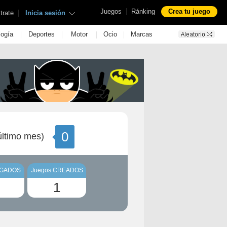
|
Juegos
Ránking
Crea tu juego
|
trate
Inicia sesión
|
|
|
|
logía
Deportes
Motor
Ocio
Marcas
0
ltimo mes)
UGADOS
Juegos CREADOS
1