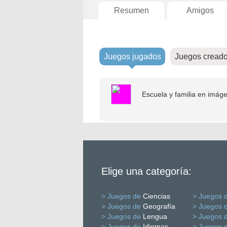
Resumen
Amigos
Juegos jugados
Juegos cread
Escuela y familia en imág
Elige una categoría:
> Juegos de
Ciencias
> Juegos 
> Juegos de
Geografía
> Juegos 
> Juegos de
Lengua
> Juegos 
> Juegos de
Idiomas
> Juegos 