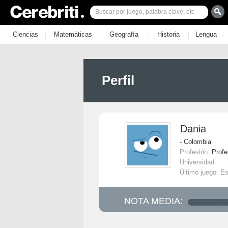
|
|
|
|
|
Ciencias
Matemáticas
Geografía
Historia
Lengua
Perfil
Dania
- Colombia
Profesión:
Profe
Universidad:
Último juego: E
NOTA MEDIA: