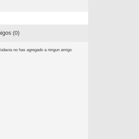
igos (
0
)
Todavia no has agregado a ningun amigo