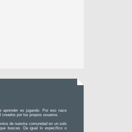
e aprender es jugando. Por eso nace
l creados por los propios usuarios.
entos de nuestra comunidad en un solo
que buscas. Da igual lo específico o