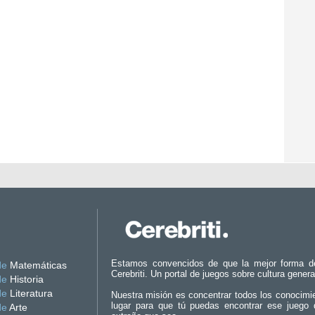
Estamos convencidos de que la mejor forma d
de
Matemáticas
Cerebriti. Un portal de juegos sobre cultura genera
de
Historia
de
Literatura
Nuestra misión es concentrar todos los conocimi
lugar para que tú puedas encontrar ese juego 
de
Arte