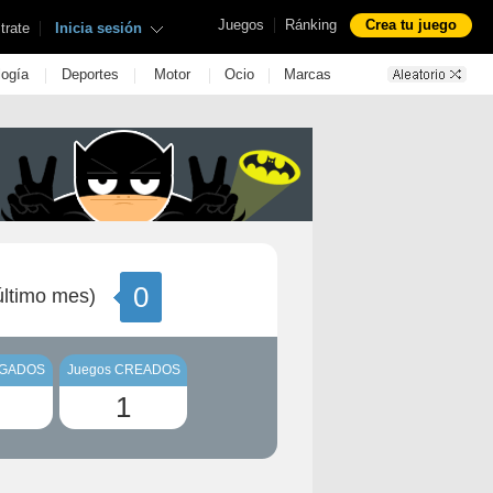
|
Juegos
Ránking
Crea tu juego
|
trate
Inicia sesión
|
|
|
|
logía
Deportes
Motor
Ocio
Marcas
0
ltimo mes)
UGADOS
Juegos CREADOS
1