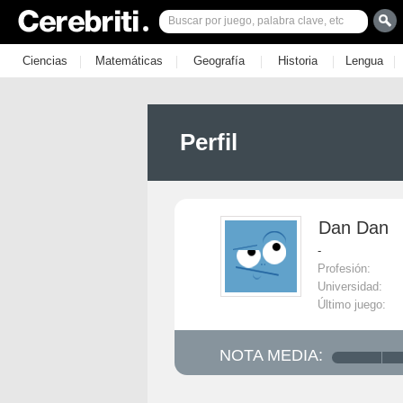
|
|
|
|
|
Ciencias
Matemáticas
Geografía
Historia
Lengua
Perfil
Dan Dan
-
Profesión:
Universidad:
Último juego:
NOTA MEDIA: