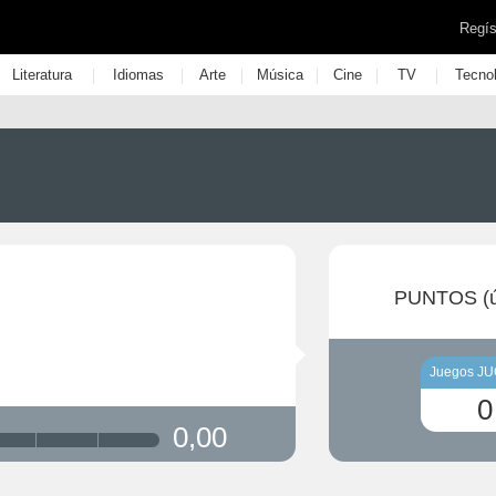
Regís
|
|
|
|
|
|
Literatura
Idiomas
Arte
Música
Cine
TV
Tecno
PUNTOS (ú
Juegos J
0
0,00