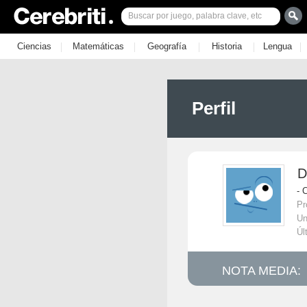
|
|
|
|
|
Ciencias
Matemáticas
Geografía
Historia
Lengua
Perfil
D
- 
Pr
Un
Úl
NOTA MEDIA: