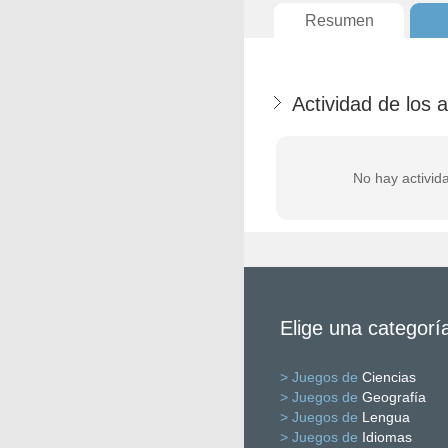
Resumen
Actividad de los
No hay activid
Elige una categorí
> Juegos de
Ciencias
> Juegos de
Geografía
> Juegos de
Lengua
> Juegos de
Idiomas