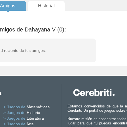
Amigos
Historial
 amigos de Dahayana V (0):
ad reciente de tus amigos.
a:
Estamos convencidos de que la m
> Juegos de
Matemáticas
Cerebriti. Un portal de juegos sobre
> Juegos de
Historia
> Juegos de
Literatura
Nuestra misión es concentrar todos
lugar para que tú puedas encontr
> Juegos de
Arte