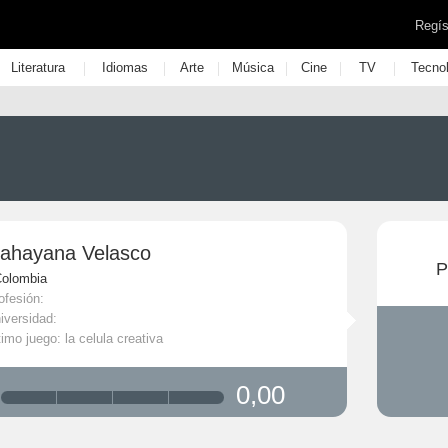
Regís
|
|
|
|
|
|
Literatura
Idiomas
Arte
Música
Cine
TV
Tecno
ahayana Velasco
P
Colombia
ofesión:
iversidad:
timo juego: la celula creativa
0,00