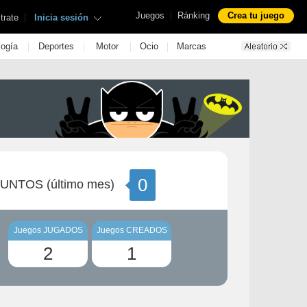
|
Juegos
Ránking
Crea tu juego
|
trate
Inicia sesión
|
|
|
|
logía
Deportes
Motor
Ocio
Marcas
0
UNTOS (último mes)
Juegos JUGADOS
Juegos CREADOS
2
1