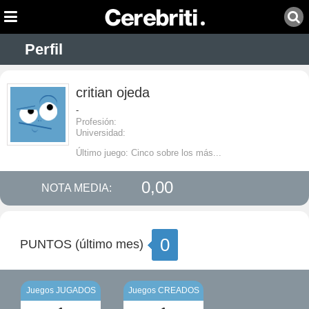
Perfil
critian ojeda
-
Profesión:
Universidad:
Último juego: Cinco sobre los más...
0,00
NOTA MEDIA:
0
PUNTOS (último mes)
Juegos JUGADOS
Juegos CREADOS