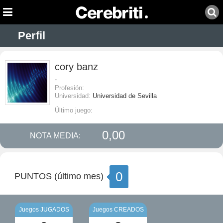
Perfil
cory banz
-
Profesión:
Universidad:
Universidad de Sevilla
Último juego:
0,00
NOTA MEDIA:
0
PUNTOS (último mes)
Juegos JUGADOS
Juegos CREADOS