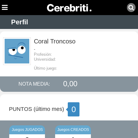
Perfil
Coral Troncoso
-
Profesión:
Universidad:
Último juego:
0,00
NOTA MEDIA:
0
PUNTOS (último mes)
Juegos JUGADOS
Juegos CREADOS