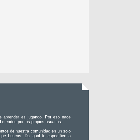
e aprender es jugando. Por eso nace
l creados por los propios usuarios.
entos de nuestra comunidad en un solo
que buscas. Da igual lo específico o