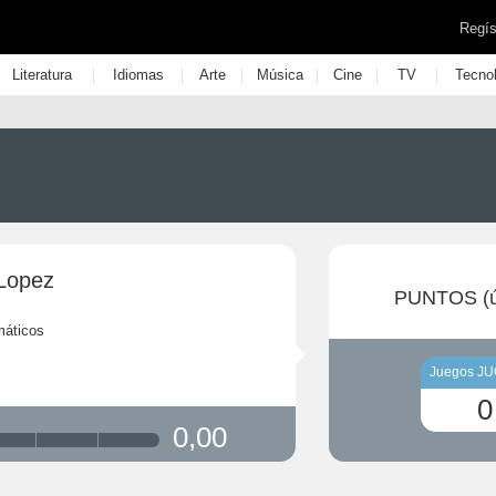
Regís
|
|
|
|
|
|
Literatura
Idiomas
Arte
Música
Cine
TV
Tecno
Lopez
PUNTOS (ú
máticos
Juegos J
0
0,00