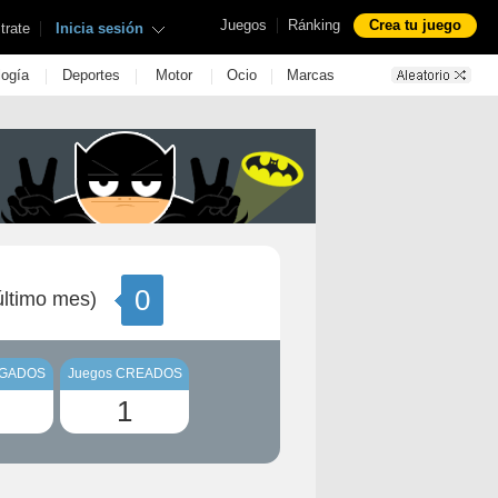
|
Juegos
Ránking
Crea tu juego
|
trate
Inicia sesión
|
|
|
|
logía
Deportes
Motor
Ocio
Marcas
0
ltimo mes)
UGADOS
Juegos CREADOS
1