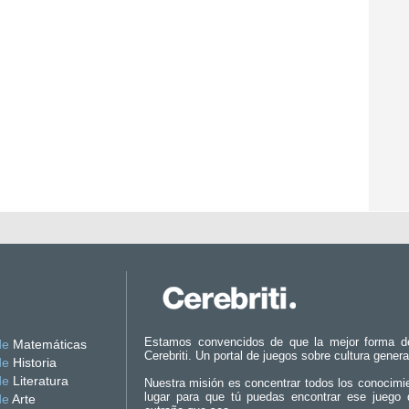
Estamos convencidos de que la mejor forma d
de
Matemáticas
Cerebriti. Un portal de juegos sobre cultura genera
de
Historia
de
Literatura
Nuestra misión es concentrar todos los conocimi
lugar para que tú puedas encontrar ese juego 
de
Arte