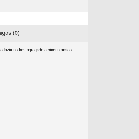
igos (
0
)
Todavia no has agregado a ningun amigo