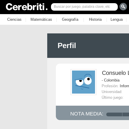
|
|
|
|
|
Ciencias
Matemáticas
Geografía
Historia
Lengua
Perfil
Consuelo 
- Colombia
Profesión:
Infor
Universidad:
Último juego:
NOTA MEDIA: