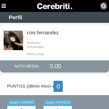
Perfil
coni fernandez
-
Profesión:
Universidad:
Último juego:
0,00
NOTA MEDIA:
0
PUNTOS (último mes)
Juegos JUGADOS
Juegos CREADOS