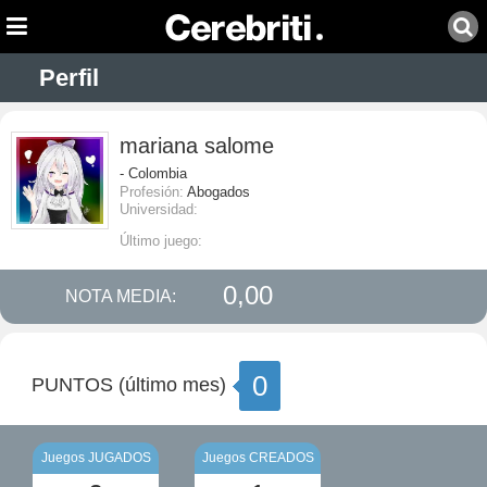
Perfil
mariana salome
- Colombia
Profesión:
Abogados
Universidad:
Último juego:
0,00
NOTA MEDIA:
0
PUNTOS (último mes)
Juegos JUGADOS
Juegos CREADOS