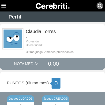
Perfil
Claudia Torres
-
Profesión:
Universidad:
Último juego: América prehispánica
0,00
NOTA MEDIA:
0
PUNTOS (último mes)
Juegos JUGADOS
Juegos CREADOS