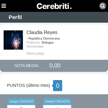
Perfil
Claudia Reyes
- República Dominicana
Profesión:
Biólogos
Universidad:
Último juego:
0,00
NOTA MEDIA:
0
PUNTOS (último mes)
Juegos JUGADOS
Juegos CREADOS