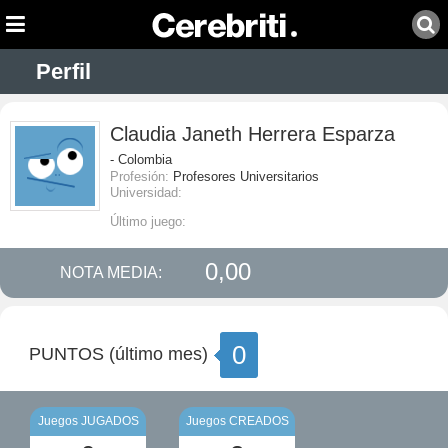
Perfil
Claudia Janeth Herrera Esparza
- Colombia
Profesión:
Profesores Universitarios
Universidad:
Último juego:
0,00
NOTA MEDIA:
0
PUNTOS (último mes)
Juegos JUGADOS
Juegos CREADOS