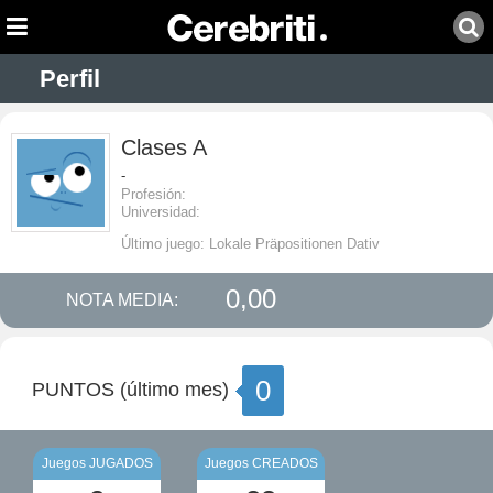
Perfil
Clases A
-
Profesión:
Universidad:
Último juego: Lokale Präpositionen Dativ
0,00
NOTA MEDIA:
0
PUNTOS (último mes)
Juegos JUGADOS
Juegos CREADOS