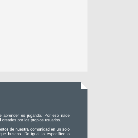
e aprender es jugando. Por eso nace
l creados por los propios usuarios.
entos de nuestra comunidad en un solo
que buscas. Da igual lo específico o