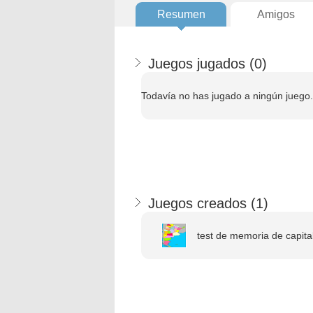
Resumen
Amigos
Juegos jugados (
0
)
Todavía no has jugado a ningún juego.
Juegos creados (
1
)
test de memoria de capita