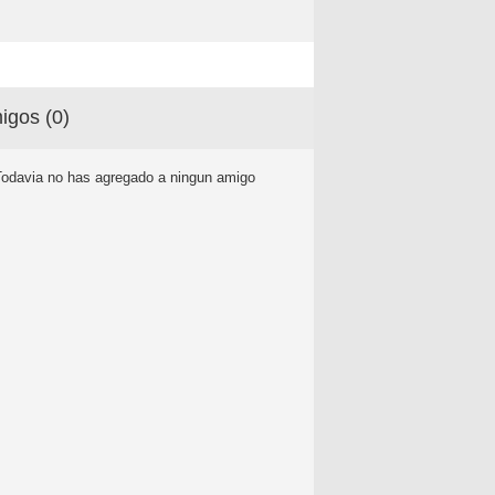
igos (
0
)
Todavia no has agregado a ningun amigo