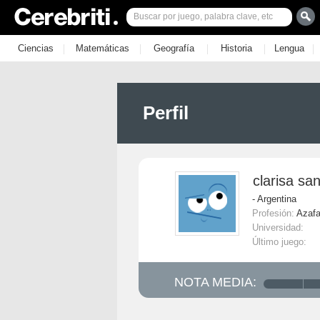
|
|
|
|
|
Ciencias
Matemáticas
Geografía
Historia
Lengua
Perfil
clarisa sa
- Argentina
Profesión:
Azafa
Universidad:
Último juego:
NOTA MEDIA: