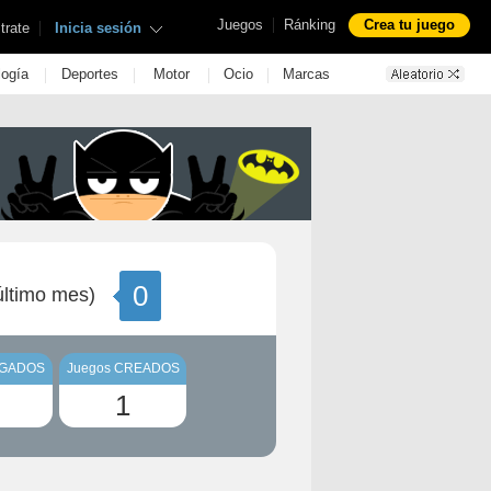
|
Juegos
Ránking
Crea tu juego
|
trate
Inicia sesión
|
|
|
|
logía
Deportes
Motor
Ocio
Marcas
0
ltimo mes)
UGADOS
Juegos CREADOS
1