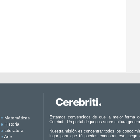
Estamos convencidos de que la mejor forma d
de
Matemáticas
Cerebriti. Un portal de juegos sobre cultura genera
de
Historia
de
Literatura
Nuestra misión es concentrar todos los conocimi
lugar para que tú puedas encontrar ese juego 
de
Arte