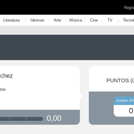
Regís
|
|
|
|
|
|
Literatura
Idiomas
Arte
Música
Cine
TV
Tecno
nchez
PUNTOS (ú
tas
Juegos J
0
0,00