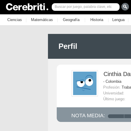
|
|
|
|
|
Ciencias
Matemáticas
Geografía
Historia
Lengua
Perfil
Cinthia D
- Colombia
Profesión:
Traba
Universidad:
Último juego:
NOTA MEDIA: