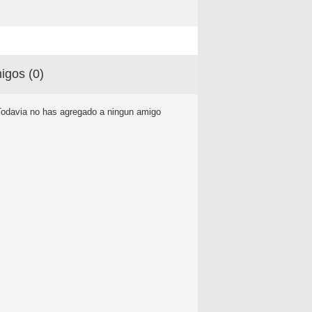
igos (
0
)
Todavia no has agregado a ningun amigo