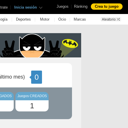
|
Juegos
Ránking
Crea tu juego
|
trate
Inicia sesión
|
|
|
|
logía
Deportes
Motor
Ocio
Marcas
0
ltimo mes)
UGADOS
Juegos CREADOS
1