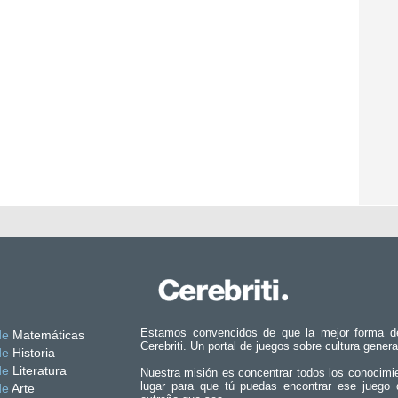
Estamos convencidos de que la mejor forma d
de
Matemáticas
Cerebriti. Un portal de juegos sobre cultura genera
de
Historia
de
Literatura
Nuestra misión es concentrar todos los conocimi
lugar para que tú puedas encontrar ese juego 
de
Arte