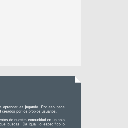
e aprender es jugando. Por eso nace
l creados por los propios usuarios.
entos de nuestra comunidad en un solo
que buscas. Da igual lo específico o