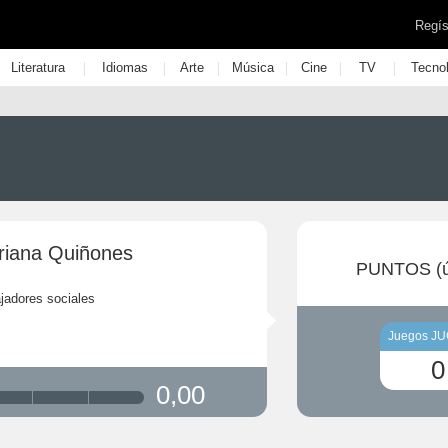
Regís
|
|
|
|
|
|
Literatura
Idiomas
Arte
Música
Cine
TV
Tecno
ariana Quiñones
PUNTOS (ú
jadores sociales
Juegos J
0
0,00