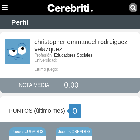
Perfil
christopher emmanuel rodruiguez
velazquez
-
Profesión:
Educadores Sociales
Universidad:
Último juego:
0,00
NOTA MEDIA:
0
PUNTOS (último mes)
Juegos JUGADOS
Juegos CREADOS