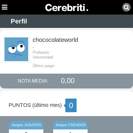
Perfil
chococolateworld
-
Profesión:
Universidad:
Último juego:
0,00
NOTA MEDIA:
0
PUNTOS (último mes)
Juegos JUGADOS
Juegos CREADOS