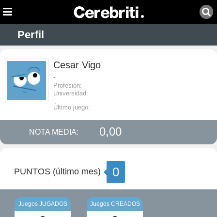
Perfil
Cesar Vigo
-
Profesión:
Universidad:
Último juego:
0,00
NOTA MEDIA:
0
PUNTOS (último mes)
Juegos JUGADOS
Juegos CREADOS