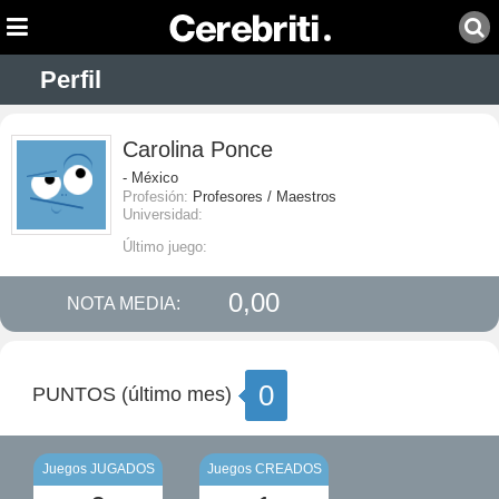
Perfil
Carolina Ponce
- México
Profesión:
Profesores / Maestros
Universidad:
Último juego:
0,00
NOTA MEDIA:
0
PUNTOS (último mes)
Juegos JUGADOS
Juegos CREADOS