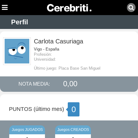
Perfil
Carlota Casuriaga
Vigo - España
Profesión:
Universidad:
Último juego: Placa Base San Miguel
0,00
NOTA MEDIA:
0
PUNTOS (último mes)
Juegos JUGADOS
Juegos CREADOS