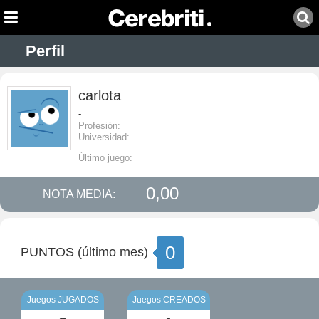
Perfil
carlota
-
Profesión:
Universidad:
Último juego:
0,00
NOTA MEDIA:
0
PUNTOS (último mes)
Juegos JUGADOS
Juegos CREADOS