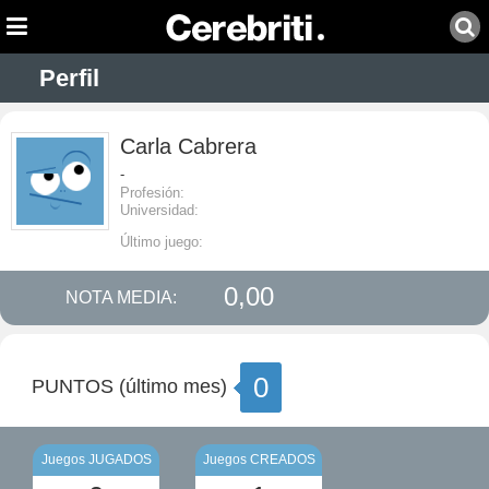
Perfil
Carla Cabrera
-
Profesión:
Universidad:
Último juego:
0,00
NOTA MEDIA:
0
PUNTOS (último mes)
Juegos JUGADOS
Juegos CREADOS