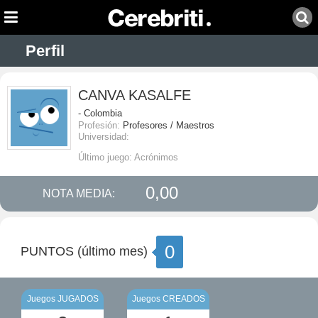
Perfil
CANVA KASALFE
- Colombia
Profesión:
Profesores / Maestros
Universidad:
Último juego: Acrónimos
0,00
NOTA MEDIA:
0
PUNTOS (último mes)
Juegos JUGADOS
Juegos CREADOS