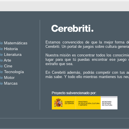
Estamos convencidos de que la mejor forma d
de
Matemáticas
Cerebriti. Un portal de juegos sobre cultura genera
de
Historia
de
Literatura
Nuestra misión es concentrar todos los conocimi
lugar para que tú puedas encontrar ese juego 
de
Arte
extraño que sea.
de
Cine
de
Tecnología
En Cerebriti además, podrás competir con tus a
más sabe. Y todo ello mientras mantienes tus ne
de
Motor
de
Marcas