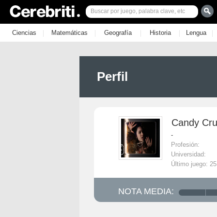
|
|
|
|
|
Ciencias
Matemáticas
Geografía
Historia
Lengua
Perfil
Candy Cr
-
Profesión:
Universidad:
Último juego: 2
NOTA MEDIA: