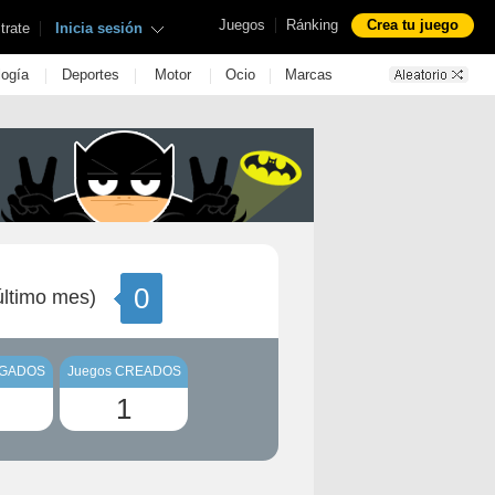
|
Juegos
Ránking
Crea tu juego
|
trate
Inicia sesión
|
|
|
|
logía
Deportes
Motor
Ocio
Marcas
0
ltimo mes)
UGADOS
Juegos CREADOS
1