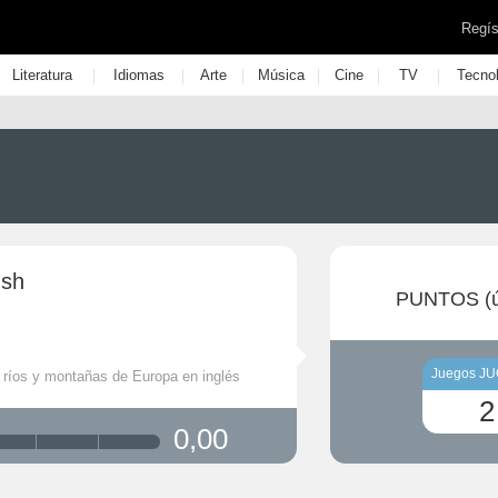
Regís
|
|
|
|
|
|
Literatura
Idiomas
Arte
Música
Cine
TV
Tecno
ush
PUNTOS (ú
Juegos J
5 ríos y montañas de Europa en inglés
2
0,00