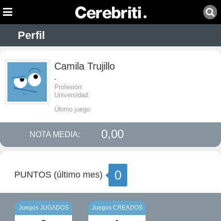
Perfil
Camila Trujillo
-
Profesión:
Universidad:
Último juego:
0,00
NOTA MEDIA:
0
PUNTOS (último mes)
Juegos JUGADOS
Juegos CREADOS