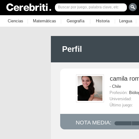
|
|
|
|
|
Ciencias
Matemáticas
Geografía
Historia
Lengua
Perfil
camila ro
- Chile
Profesión:
Biólo
Universidad:
Último juego:
NOTA MEDIA: