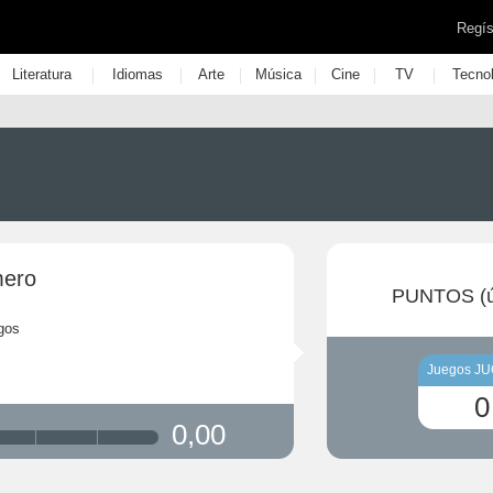
Regís
|
|
|
|
|
|
Literatura
Idiomas
Arte
Música
Cine
TV
Tecno
mero
PUNTOS (ú
gos
Juegos J
0
0,00