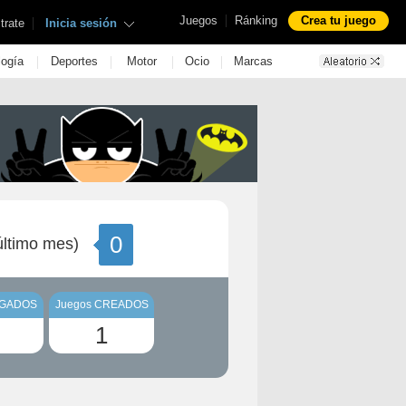
|
Juegos
Ránking
Crea tu juego
|
trate
Inicia sesión
|
|
|
|
logía
Deportes
Motor
Ocio
Marcas
0
ltimo mes)
UGADOS
Juegos CREADOS
1