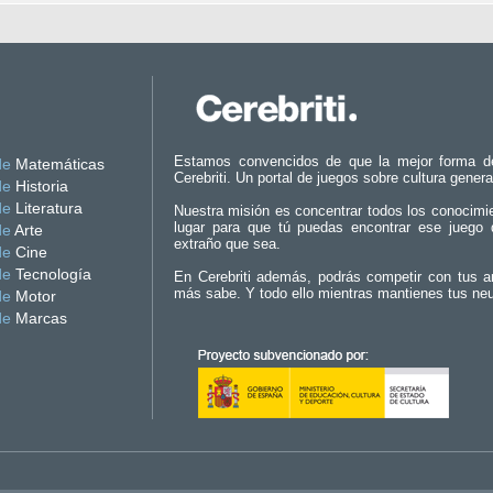
Estamos convencidos de que la mejor forma d
de
Matemáticas
Cerebriti. Un portal de juegos sobre cultura genera
de
Historia
de
Literatura
Nuestra misión es concentrar todos los conocimi
lugar para que tú puedas encontrar ese juego 
de
Arte
extraño que sea.
de
Cine
de
Tecnología
En Cerebriti además, podrás competir con tus a
más sabe. Y todo ello mientras mantienes tus ne
de
Motor
de
Marcas