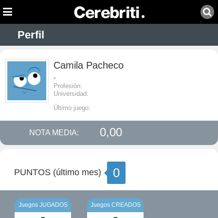
Perfil
Camila Pacheco
-
Profesión:
Universidad:
Último juego:
0,00
NOTA MEDIA:
0
PUNTOS (último mes)
Juegos JUGADOS
Juegos CREADOS