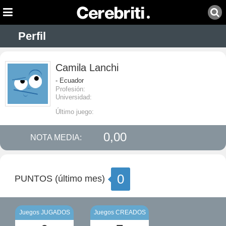
Perfil
Camila Lanchi
- Ecuador
Profesión:
Universidad:
Último juego:
0,00
NOTA MEDIA:
0
PUNTOS (último mes)
Juegos JUGADOS
Juegos CREADOS