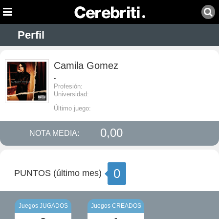
Perfil
Camila Gomez
-
Profesión:
Universidad:
Último juego:
0,00
NOTA MEDIA:
0
PUNTOS (último mes)
Juegos JUGADOS
Juegos CREADOS