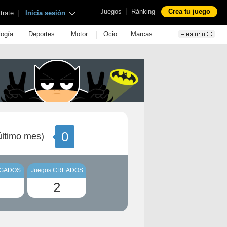
|
Juegos
Ránking
Crea tu juego
|
trate
Inicia sesión
|
|
|
|
logía
Deportes
Motor
Ocio
Marcas
0
ltimo mes)
UGADOS
Juegos CREADOS
2