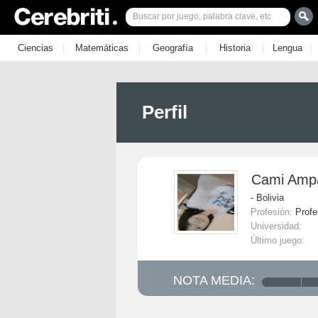
|
|
|
|
|
Ciencias
Matemáticas
Geografía
Historia
Lengua
Perfil
Cami Ampa
- Bolivia
Profesión:
Profe
Universidad:
Último juego:
NOTA MEDIA: