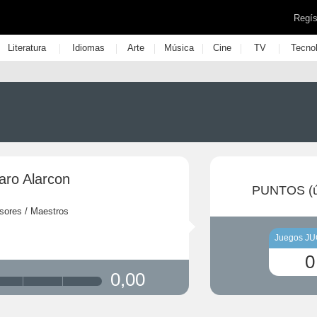
Regís
|
|
|
|
|
|
Literatura
Idiomas
Arte
Música
Cine
TV
Tecno
ro Alarcon
PUNTOS (ú
sores / Maestros
Juegos J
0
0,00