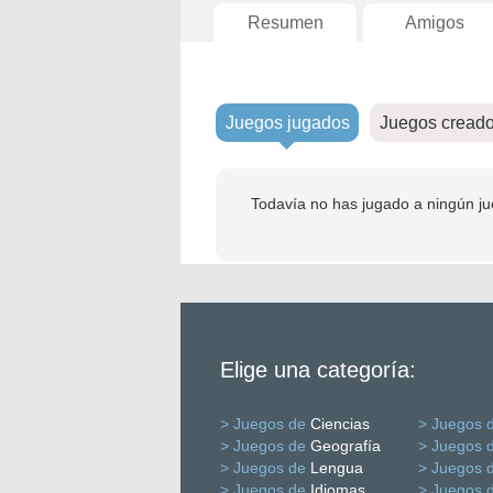
Resumen
Amigos
Juegos jugados
Juegos cread
Todavía no has jugado a ningún ju
Elige una categoría:
> Juegos de
Ciencias
> Juegos 
> Juegos de
Geografía
> Juegos 
> Juegos de
Lengua
> Juegos 
> Juegos de
Idiomas
> Juegos 