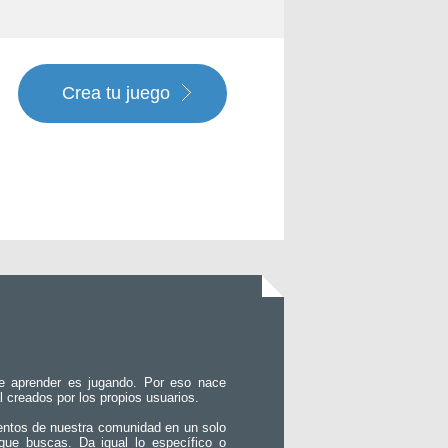
Crea tu juego
e aprender es jugando. Por eso nace
l creados por los propios usuarios.
entos de nuestra comunidad en un solo
que buscas. Da igual lo específico o