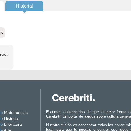
Historial
os
ego.
Estamos convencidos de que la mejor forma d
de
Matemáticas
Cerebriti. Un portal de juegos sobre cultura genera
de
Historia
de
Literatura
Nuestra misión es concentrar todos los conocimi
lugar para que tú puedas encontrar ese juego 
de
Arte