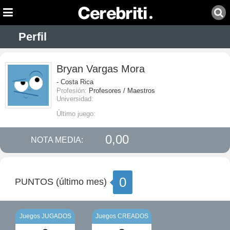
Perfil
Bryan Vargas Mora
- Costa Rica
Profesión:
Profesores / Maestros
Universidad:
Último juego:
0,00
NOTA MEDIA:
0
PUNTOS (último mes)
Juegos JUGADOS
Juegos CREADOS