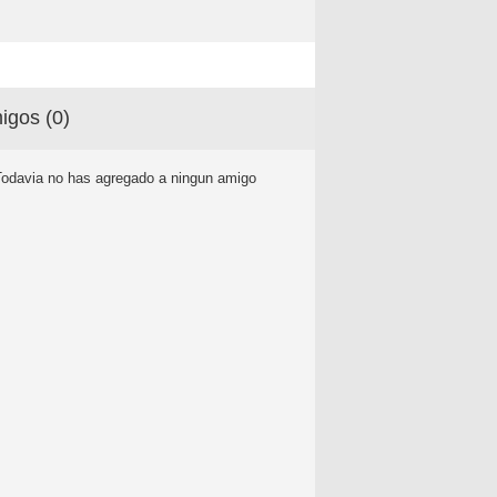
igos (
0
)
Todavia no has agregado a ningun amigo