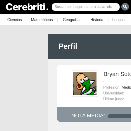
|
|
|
|
|
Ciencias
Matemáticas
Geografía
Historia
Lengua
Perfil
Bryan Sot
-
Profesión:
Médi
Universidad:
Último juego:
NOTA MEDIA: