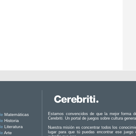
Estamos convencidos de que la mejor forma d
de
Matemáticas
Cerebriti. Un portal de juegos sobre cultura genera
de
Historia
de
Literatura
Nuestra misión es concentrar todos los conocimi
lugar para que tú puedas encontrar ese juego 
de
Arte