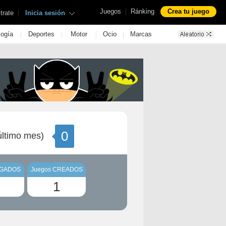
|
Juegos
Ránking
Crea tu juego
|
trate
Inicia sesión
|
|
|
|
logía
Deportes
Motor
Ocio
Marcas
0
ltimo mes)
UGADOS
Juegos CREADOS
1