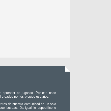
e aprender es jugando. Por eso nace
l creados por los propios usuarios.
entos de nuestra comunidad en un solo
que buscas. Da igual lo específico o