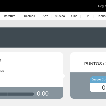
Regís
|
|
|
|
|
|
Literatura
Idiomas
Arte
Música
Cine
TV
Tecno
o
PUNTOS (ú
cos
Juegos J
0
0,00