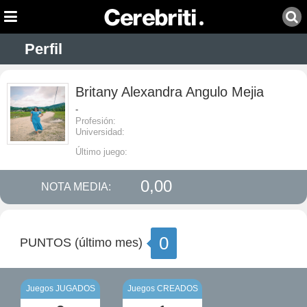
Perfil
Britany Alexandra Angulo Mejia
-
Profesión:
Universidad:
Último juego:
0,00
NOTA MEDIA:
0
PUNTOS (último mes)
Juegos JUGADOS
Juegos CREADOS