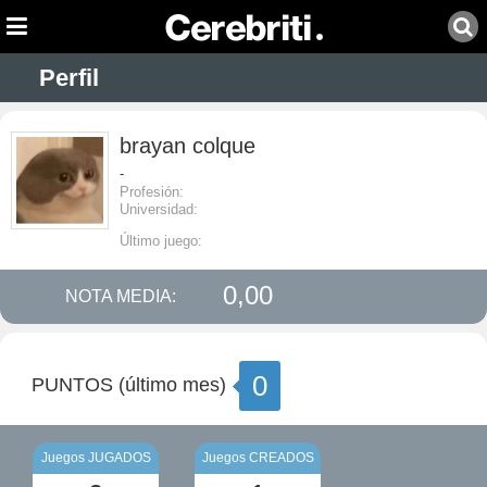
Perfil
brayan colque
-
Profesión:
Universidad:
Último juego:
0,00
NOTA MEDIA:
0
PUNTOS (último mes)
Juegos JUGADOS
Juegos CREADOS