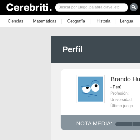
|
|
|
|
|
Ciencias
Matemáticas
Geografía
Historia
Lengua
Perfil
Brando H
- Perú
Profesión:
Universidad:
Último juego:
NOTA MEDIA: