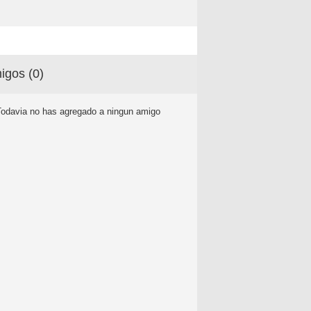
igos (
0
)
Todavia no has agregado a ningun amigo