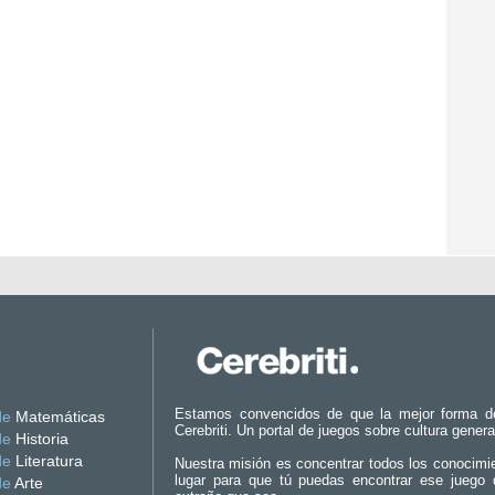
Estamos convencidos de que la mejor forma d
de
Matemáticas
Cerebriti. Un portal de juegos sobre cultura genera
de
Historia
de
Literatura
Nuestra misión es concentrar todos los conocimi
lugar para que tú puedas encontrar ese juego 
de
Arte