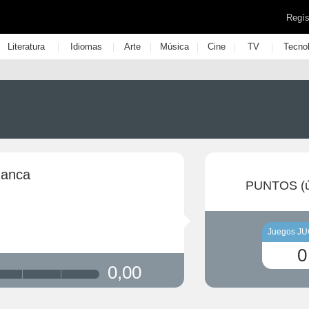
Regís
|
|
|
|
|
|
Literatura
Idiomas
Arte
Música
Cine
TV
Tecno
uanca
PUNTOS (ú
Juegos J
0
0,00