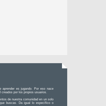
e aprender es jugando. Por eso nace
l creados por los propios usuarios.
entos de nuestra comunidad en un solo
que buscas. Da igual lo específico o