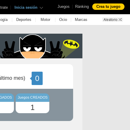
|
Juegos
Ránking
Crea tu juego
|
trate
Inicia sesión
|
|
|
|
logía
Deportes
Motor
Ocio
Marcas
0
ltimo mes)
UGADOS
Juegos CREADOS
1