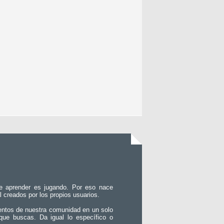
e aprender es jugando. Por eso nace
l creados por los propios usuarios.
entos de nuestra comunidad en un solo
que buscas. Da igual lo específico o