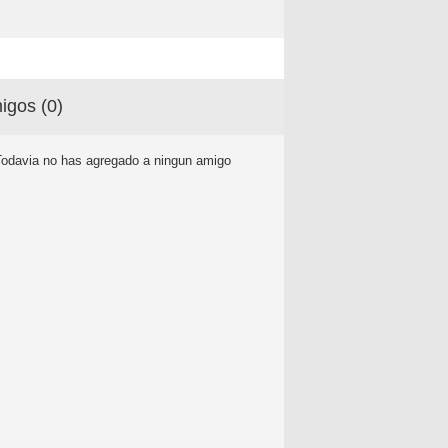
igos (
0
)
Todavia no has agregado a ningun amigo