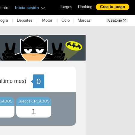
|
Juegos
Ránking
Crea tu juego
|
trate
Inicia sesión
|
|
|
|
logía
Deportes
Motor
Ocio
Marcas
0
ltimo mes)
UGADOS
Juegos CREADOS
1