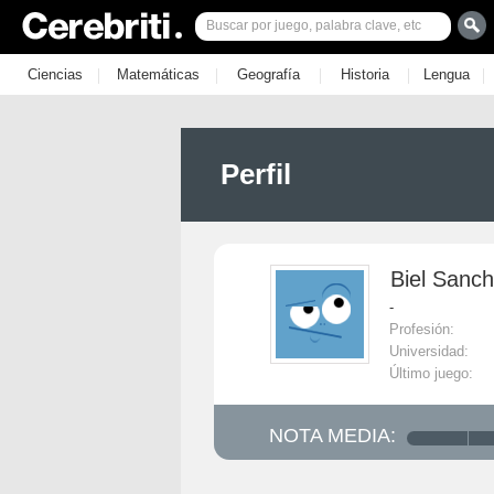
|
|
|
|
|
Ciencias
Matemáticas
Geografía
Historia
Lengua
Perfil
Biel Sanc
-
Profesión:
Universidad:
Último juego:
NOTA MEDIA: