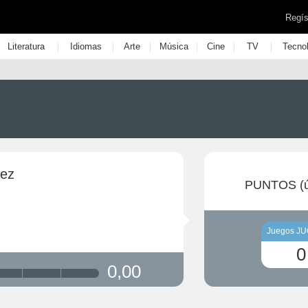
Regís
|
|
|
|
|
|
Literatura
Idiomas
Arte
Música
Cine
TV
Tecno
hez
PUNTOS (ú
Juegos J
0
0,00