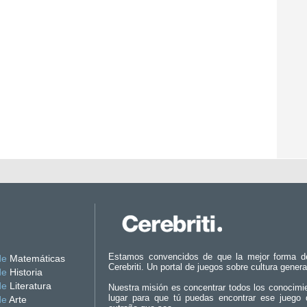
Estamos convencidos de que la mejor forma d
de
Matemáticas
Cerebriti. Un portal de juegos sobre cultura genera
de
Historia
de
Literatura
Nuestra misión es concentrar todos los conocimi
lugar para que tú puedas encontrar ese juego 
de
Arte