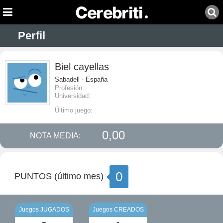
Perfil
Biel cayellas
Sabadell - España
Profesión:
Universidad:
Último juego:
0,00
NOTA MEDIA:
0
PUNTOS (último mes)
Juegos JUGADOS
Juegos CREADOS